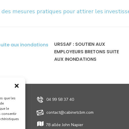
: des mesures pratiques pour attirer les investiss
URSSAF : SOUTIEN AUX
EMPLOYEURS BRETONS SUITE
AUX INONDATIONS
es que les
04 99 58 37 40
 de
que le
contact@cabinetcbm.com
s consentir
actéristiques
78 allée John Napier