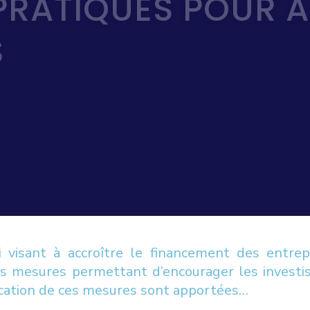
PRATIQUES POUR A
S
i visant à accroître le financement des entrepri
s mesures permettant d’encourager les investis
ication de ces mesures sont apportées…