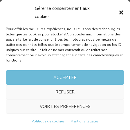
Gérer le consentement aux
04 99 58 37 40
cookies
contact@cabinetcbm.com
Pour offrir les meilleures expériences, nous utilisons des technologies
telles que les cookies pour stocker et/ou accéder aux informations des
78 allée John Napier
appareils. Le fait de consentir à ces technologies nous permettra de
Atrium du Millénaire
traiter des données telles que le comportement de navigation ou les ID
uniques sur ce site. Le fait de ne pas consentir ou de retirer son
34000 MONTPELLIER
consentement peut avoir un effet négatif sur certaines caractéristiques et
fonctions.
RECEVEZ PAR MAIL NOTRE NEWSLETTER !
ACCEPTER
REFUSER
J’accepte que les données saisies dans ce formulaire
soient utilisées pour me contacter dans le cadre de
VOIR LES PRÉFÉRENCES
ma demande et conformément aux mentions légales.
Politique de cookies
Mentions légales
COPYRIGHT © 2026 - RÉALISÉ PAR
JOLI PROJET
-
MENTIONS LÉGALES