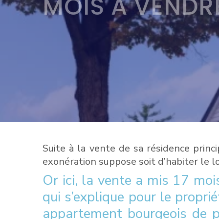
MOIS À VENDR
Suite à la vente de sa résidence princ
exonération suppose soit d’habiter le l
Or ici, la vente a mis 17 moi
qui s’explique pour le proprié
appartement bourgeois de pre