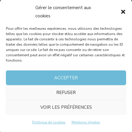
Gérer le consentement aux
04 99 58 37 40
cookies
contact@cabinetcbm.com
Pour offrir les meilleures expériences, nous utilisons des technologies
telles que les cookies pour stocker et/ou accéder aux informations des
78 allée John Napier
appareils. Le fait de consentir à ces technologies nous permettra de
Atrium du Millénaire
traiter des données telles que le comportement de navigation ou les ID
uniques sur ce site. Le fait de ne pas consentir ou de retirer son
34000 MONTPELLIER
consentement peut avoir un effet négatif sur certaines caractéristiques et
fonctions.
RECEVEZ PAR MAIL NOTRE NEWSLETTER !
ACCEPTER
REFUSER
J’accepte que les données saisies dans ce formulaire
soient utilisées pour me contacter dans le cadre de
VOIR LES PRÉFÉRENCES
ma demande et conformément aux mentions légales.
Politique de cookies
Mentions légales
COPYRIGHT © 2026 - RÉALISÉ PAR
JOLI PROJET
-
MENTIONS LÉGALES