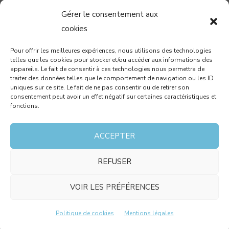
Gérer le consentement aux
04 99 58 37 40
cookies
contact@cabinetcbm.com
Pour offrir les meilleures expériences, nous utilisons des technologies
telles que les cookies pour stocker et/ou accéder aux informations des
78 allée John Napier
appareils. Le fait de consentir à ces technologies nous permettra de
Atrium du Millénaire
traiter des données telles que le comportement de navigation ou les ID
uniques sur ce site. Le fait de ne pas consentir ou de retirer son
34000 MONTPELLIER
consentement peut avoir un effet négatif sur certaines caractéristiques et
fonctions.
RECEVEZ PAR MAIL NOTRE NEWSLETTER !
ACCEPTER
REFUSER
J’accepte que les données saisies dans ce formulaire
soient utilisées pour me contacter dans le cadre de
VOIR LES PRÉFÉRENCES
ma demande et conformément aux mentions légales.
Politique de cookies
Mentions légales
COPYRIGHT © 2026 - RÉALISÉ PAR
JOLI PROJET
-
MENTIONS LÉGALES