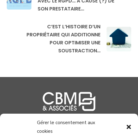
AVEC LE RGPD… À CAUSE (?) DE
SON PRESTATAIRE…
C’EST L’HISTOIRE D’UN
PROPRIÉTAIRE QUI ADDITIONNE
POUR OPTIMISER UNE
SOUSTRACTION…
Gérer le consentement aux
04 99 58 37 40
cookies