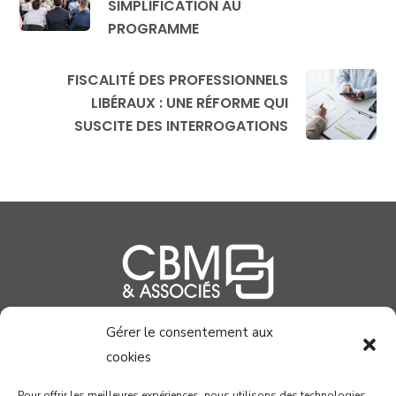
SIMPLIFICATION AU
PROGRAMME
FISCALITÉ DES PROFESSIONNELS
LIBÉRAUX : UNE RÉFORME QUI
SUSCITE DES INTERROGATIONS
Gérer le consentement aux
04 99 58 37 40
cookies
contact@cabinetcbm.com
Pour offrir les meilleures expériences, nous utilisons des technologies