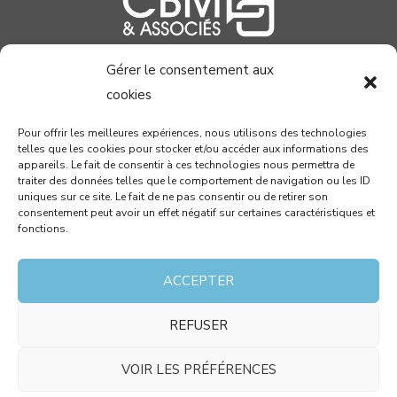
Gérer le consentement aux
04 99 58 37 40
cookies
contact@cabinetcbm.com
Pour offrir les meilleures expériences, nous utilisons des technologies
telles que les cookies pour stocker et/ou accéder aux informations des
78 allée John Napier
appareils. Le fait de consentir à ces technologies nous permettra de
Atrium du Millénaire
traiter des données telles que le comportement de navigation ou les ID
uniques sur ce site. Le fait de ne pas consentir ou de retirer son
34000 MONTPELLIER
consentement peut avoir un effet négatif sur certaines caractéristiques et
fonctions.
RECEVEZ PAR MAIL NOTRE NEWSLETTER !
ACCEPTER
REFUSER
J’accepte que les données saisies dans ce formulaire
soient utilisées pour me contacter dans le cadre de
VOIR LES PRÉFÉRENCES
ma demande et conformément aux mentions légales.