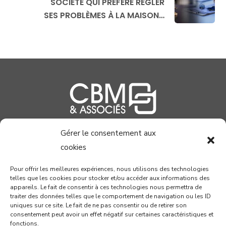
SOCIÉTÉ QUI PRÉFÈRE RÉGLER
SES PROBLÈMES À LA MAISON…
Gérer le consentement aux
04 99 58 37 40
cookies
contact@cabinetcbm.com
Pour offrir les meilleures expériences, nous utilisons des technologies
telles que les cookies pour stocker et/ou accéder aux informations des
78 allée John Napier
appareils. Le fait de consentir à ces technologies nous permettra de
Atrium du Millénaire
traiter des données telles que le comportement de navigation ou les ID
uniques sur ce site. Le fait de ne pas consentir ou de retirer son
34000 MONTPELLIER
consentement peut avoir un effet négatif sur certaines caractéristiques et
fonctions.