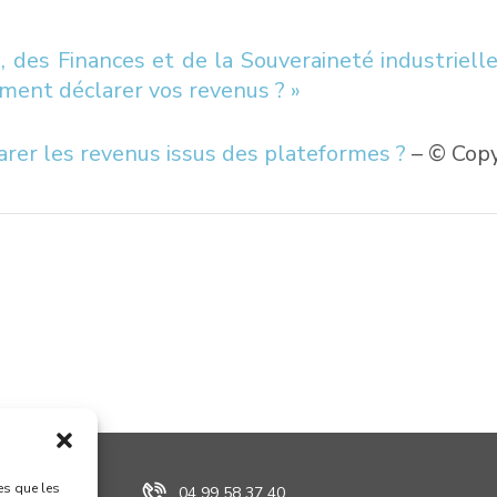
, des Finances et de la Souveraineté industriell
mment déclarer vos revenus ? »
rer les revenus issus des plateformes ?
– © Cop
es que les
04 99 58 37 40