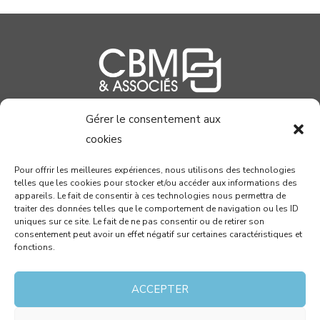
Gérer le consentement aux
04 99 58 37 40
cookies
contact@cabinetcbm.com
Pour offrir les meilleures expériences, nous utilisons des technologies
telles que les cookies pour stocker et/ou accéder aux informations des
78 allée John Napier
appareils. Le fait de consentir à ces technologies nous permettra de
Atrium du Millénaire
traiter des données telles que le comportement de navigation ou les ID
uniques sur ce site. Le fait de ne pas consentir ou de retirer son
34000 MONTPELLIER
consentement peut avoir un effet négatif sur certaines caractéristiques et
fonctions.
RECEVEZ PAR MAIL NOTRE NEWSLETTER !
ACCEPTER