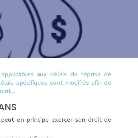
s applicables aux délais de reprise de
élais spécifiques sont modifiés afin de
point…
 ANS
e peut en principe exercer son droit de
.