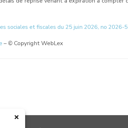
lais de reprise venant à expiration à compter de 
udes sociales et fiscales du 25 juin 2026, no 2026-
se
– © Copyright WebLex