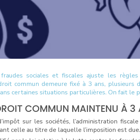
 fraudes sociales et fiscales ajuste les règle
de droit commun demeure fixé à 3 ans, plusieurs d
dans certaines situations particulières. On fait le 
E DROIT COMMUN MAINTENU À 3
impôt sur les sociétés, l’administration fiscal
vant celle au titre de laquelle l’imposition est due