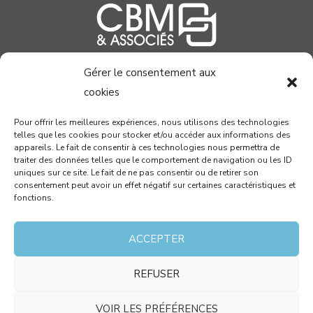
Gérer le consentement aux
04 99 58 37 40
cookies
contact@cabinetcbm.com
Pour offrir les meilleures expériences, nous utilisons des technologies
telles que les cookies pour stocker et/ou accéder aux informations des
78 allée John Napier
appareils. Le fait de consentir à ces technologies nous permettra de
Atrium du Millénaire
traiter des données telles que le comportement de navigation ou les ID
uniques sur ce site. Le fait de ne pas consentir ou de retirer son
34000 MONTPELLIER
consentement peut avoir un effet négatif sur certaines caractéristiques et
fonctions.
RECEVEZ PAR MAIL NOTRE NEWSLETTER !
ACCEPTER
REFUSER
J’accepte que les données saisies dans ce formulaire
soient utilisées pour me contacter dans le cadre de
VOIR LES PRÉFÉRENCES