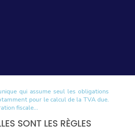
unique qui assume seul les obligations
 notamment pour le calcul de la TVA due.
ation fiscale…
LES SONT LES RÈGLES