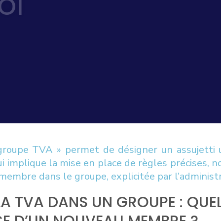
OI
groupe TVA » permet de désigner un assujetti 
ui implique la mise en place de règles précises,
membre dans le groupe, explicitée par l’administr
A TVA DANS UN GROUPE : QUEL