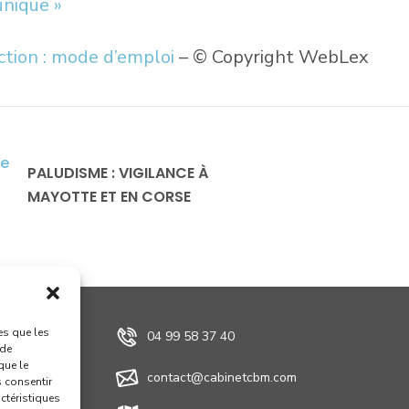
unique »
tion : mode d’emploi
– © Copyright WebLex
PALUDISME : VIGILANCE À
MAYOTTE ET EN CORSE
es que les
04 99 58 37 40
 de
que le
contact@cabinetcbm.com
s consentir
actéristiques