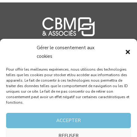
Gérer le consentement aux
04 99 58 37 40
cookies
contact@cabinetcbm.com
Pour offrir les meilleures expériences, nous utilisons des technologies
telles que les cookies pour stocker et/ou accéder aux informations des
78 allée John Napier
appareils. Le fait de consentir à ces technologies nous permettra de
Atrium du Millénaire
traiter des données telles que le comportement de navigation ou les ID
uniques sur ce site. Le fait de ne pas consentir ou de retirer son
34000 MONTPELLIER
consentement peut avoir un effet négatif sur certaines caractéristiques et
fonctions.
RECEVEZ PAR MAIL NOTRE NEWSLETTER !
ACCEPTER
REFUSER