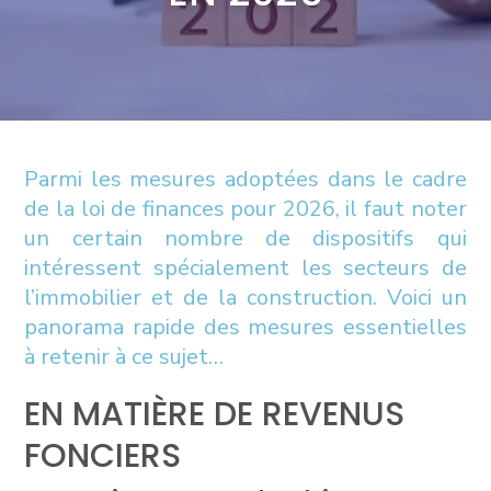
Parmi les mesures adoptées dans le cadre
de la loi de finances pour 2026, il faut noter
un certain nombre de dispositifs qui
intéressent spécialement les secteurs de
l’immobilier et de la construction. Voici un
panorama rapide des mesures essentielles
à retenir à ce sujet…
EN MATIÈRE DE REVENUS
FONCIERS