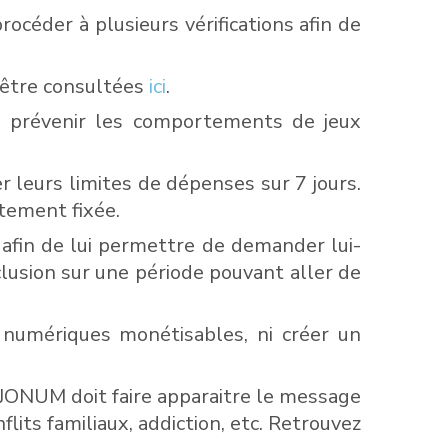
céder à plusieurs vérifications afin de
t être consultées
ici
.
de prévenir les comportements de jeux
er leurs limites de dépenses sur 7 jours.
tement fixée.
r afin de lui permettre de demander lui-
lusion sur une période pouvant aller de
s numériques monétisables, ni créer un
s JONUM doit faire apparaitre le message
flits familiaux, addiction, etc. Retrouvez