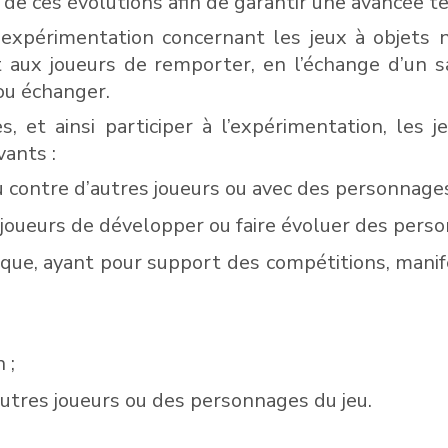
e ces évolutions afin de garantir une avancée tec
 expérimentation concernant les jeux à objet
 aux joueurs de remporter, en l’échange d’un sac
 ou échanger.
, et ainsi participer à l’expérimentation, les 
vants :
u contre d’autres joueurs ou avec des personnages
 joueurs de développer ou faire évoluer des perso
pique, ayant pour support des compétitions, mani
 ;
autres joueurs ou des personnages du jeu.