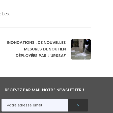
bLex
INONDATIONS : DE NOUVELLES
MESURES DE SOUTIEN
DÉPLOYÉES PAR L’URSSAF
RECEVEZ PAR MAIL NOTRE NEWSLETTER !