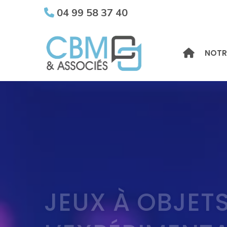
04 99 58 37 40
NOTR
JEUX À OBJET