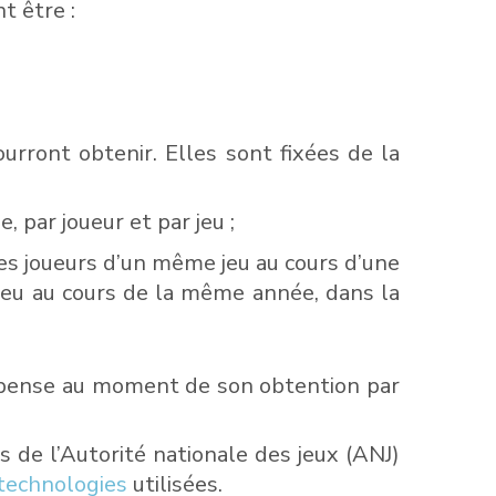
t être :
urront obtenir. Elles sont fixées de la
 par joueur et par jeu ;
des joueurs d’un même jeu au cours d’une
e jeu au cours de la même année, dans la
compense au moment de son obtention par
 de l’Autorité nationale des jeux (ANJ)
technologies
utilisées.