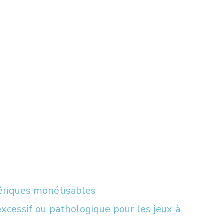
mériques monétisables
excessif ou pathologique pour les jeux à