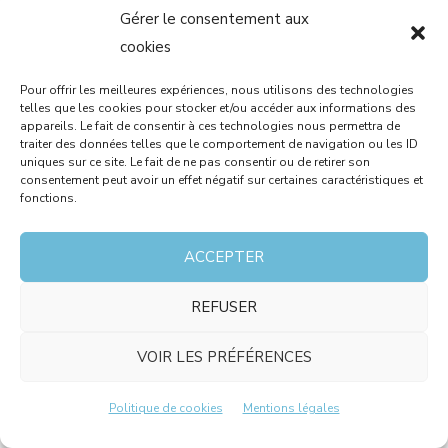
Gérer le consentement aux
La loi de finances pour 2025 a mis en place
cookies
un régime spécifique d’imposition des gains
réalisés par les salariés ou dirigeants sur
Pour offrir les meilleures expériences, nous utilisons des technologies
telles que les cookies pour stocker et/ou accéder aux informations des
les instruments d’intéressement dont ils
appareils. Le fait de consentir à ces technologies nous permettra de
bénéficient dans le cadre de « management
traiter des données telles que le comportement de navigation ou les ID
uniques sur ce site. Le fait de ne pas consentir ou de retirer son
packages ».
consentement peut avoir un effet négatif sur certaines caractéristiques et
La loi de finances pour 2026 apporte
fonctions.
plusieurs précisions sur ce régime
d’imposition, et, notamment :
ACCEPTER
instaure un report d’imposition de la
REFUSER
fraction du gain imposé au barème
progressif de l’impôt sur le revenu à
VOIR LES PRÉFÉRENCES
proportion de ce gain qui est réinvesti par
le salarié ou dirigeant dans l’entreprise ;
Politique de cookies
Mentions légales
précise les règles d’imposition en cas de