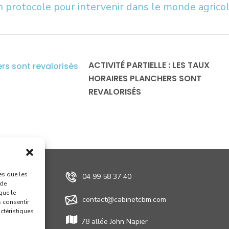
n protocole pour intervenir dans le monde agrico
ACTIVITÉ PARTIELLE : LES TAUX
HORAIRES PLANCHERS SONT
REVALORISÉS
es que les
04 99 58 37 40
 de
que le
contact@cabinetcbm.com
s consentir
actéristiques
78 allée John Napier