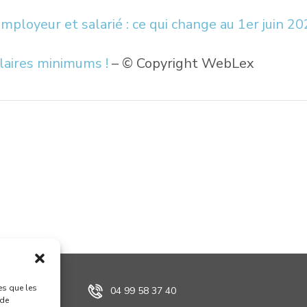
s employeur et salarié : ce qui change au 1er juin 
alaires minimums !
– © Copyright WebLex
es que les
04 99 58 37 40
 de