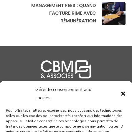
MANAGEMENT FEES : QUAND
FACTURE RIME AVEC
RÉMUNÉRATION
Gérer le consentement aux
04 99 58 37 40
cookies
contact@cabinetcbm.com
Pour offrir les meilleures expériences, nous utilisons des technologies
telles que les cookies pour stocker et/ou accéder aux informations des
78 allée John Napier
appareils. Le fait de consentir à ces technologies nous permettra de
Atrium du Millénaire
traiter des données telles que le comportement de navigation ou les ID
uniques sur ce site. Le fait de ne pas consentir ou de retirer son