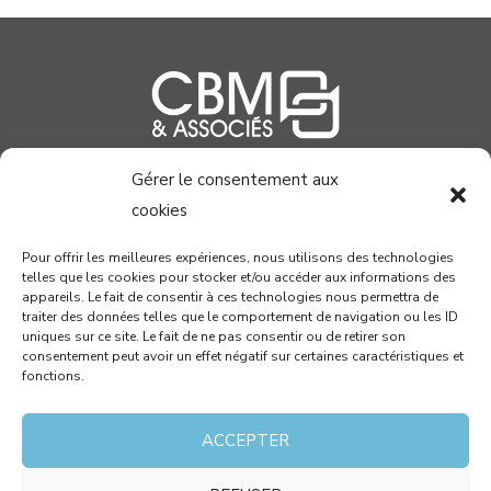
Gérer le consentement aux
04 99 58 37 40
cookies
contact@cabinetcbm.com
Pour offrir les meilleures expériences, nous utilisons des technologies
telles que les cookies pour stocker et/ou accéder aux informations des
78 allée John Napier
appareils. Le fait de consentir à ces technologies nous permettra de
Atrium du Millénaire
traiter des données telles que le comportement de navigation ou les ID
uniques sur ce site. Le fait de ne pas consentir ou de retirer son
34000 MONTPELLIER
consentement peut avoir un effet négatif sur certaines caractéristiques et
fonctions.
RECEVEZ PAR MAIL NOTRE NEWSLETTER !
ACCEPTER