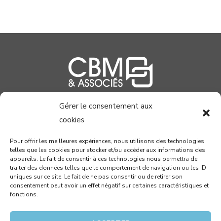
Gérer le consentement aux
04 99 58 37 40
cookies
contact@cabinetcbm.com
Pour offrir les meilleures expériences, nous utilisons des technologies
telles que les cookies pour stocker et/ou accéder aux informations des
78 allée John Napier
appareils. Le fait de consentir à ces technologies nous permettra de
Atrium du Millénaire
traiter des données telles que le comportement de navigation ou les ID
uniques sur ce site. Le fait de ne pas consentir ou de retirer son
34000 MONTPELLIER
consentement peut avoir un effet négatif sur certaines caractéristiques et
fonctions.
RECEVEZ PAR MAIL NOTRE NEWSLETTER !