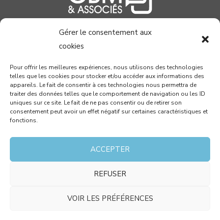
Gérer le consentement aux
04 99 58 37 40
cookies
contact@cabinetcbm.com
Pour offrir les meilleures expériences, nous utilisons des technologies
telles que les cookies pour stocker et/ou accéder aux informations des
78 allée John Napier
appareils. Le fait de consentir à ces technologies nous permettra de
Atrium du Millénaire
traiter des données telles que le comportement de navigation ou les ID
uniques sur ce site. Le fait de ne pas consentir ou de retirer son
34000 MONTPELLIER
consentement peut avoir un effet négatif sur certaines caractéristiques et
fonctions.
RECEVEZ PAR MAIL NOTRE NEWSLETTER !
ACCEPTER
REFUSER
J’accepte que les données saisies dans ce formulaire
soient utilisées pour me contacter dans le cadre de
VOIR LES PRÉFÉRENCES
ma demande et conformément aux mentions légales.