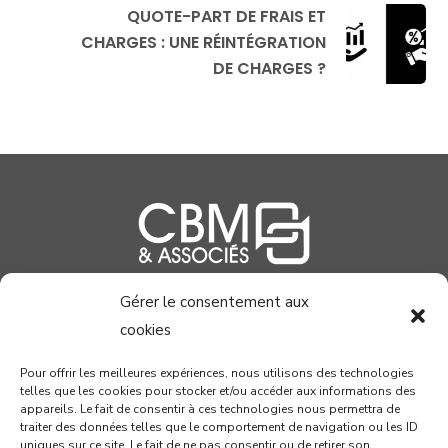
QUOTE-PART DE FRAIS ET
CHARGES : UNE RÉINTÉGRATION
DE CHARGES ?
Gérer le consentement aux
04 99 58 37 40
cookies
contact@cabinetcbm.com
Pour offrir les meilleures expériences, nous utilisons des technologies
telles que les cookies pour stocker et/ou accéder aux informations des
78 allée John Napier
appareils. Le fait de consentir à ces technologies nous permettra de
Atrium du Millénaire
traiter des données telles que le comportement de navigation ou les ID
uniques sur ce site. Le fait de ne pas consentir ou de retirer son